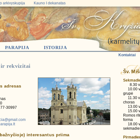
 arkivyskupija
Kauno I dekanatas
PARAPIJA
ISTORIJA
Kontaktai
ir rekvizitai
Šv. Miš
Sekmadie
8.30 val
s adresas
10.00 va
grupė
11.30 va
nas
choras
40
13.00 va
-677-30997
15.00 val
Romos rit
ycia@gmail.com
forma
rapija.lt
18.00 va
sekmadien
bažnyčioje) interesantus priima
Pirmadie