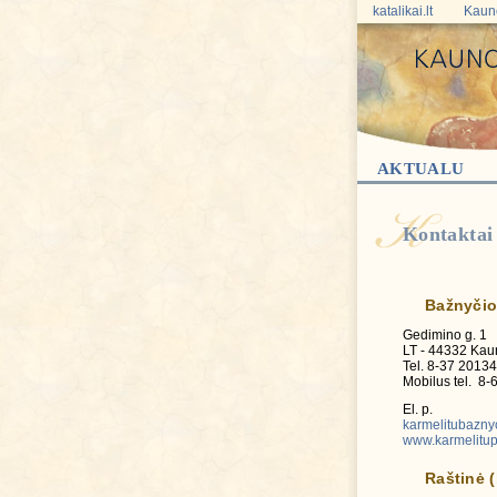
katalikai.lt
Kauno
AKTUALU
Kontaktai 
Bažnyčio
Gedimino g. 1
LT - 44332 Kau
Tel. 8-37 2013
Mobilus tel. 8
El. p.
karmelitubazn
www.karmelitupa
Raštinė (