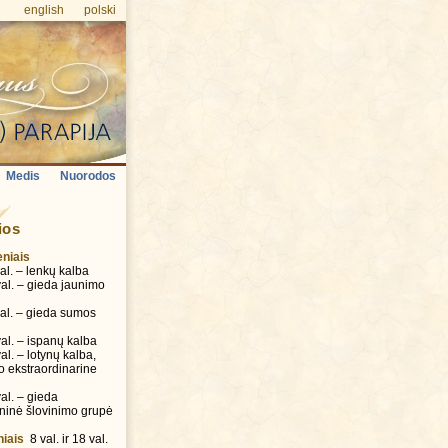
english
polski
Medis
Nuorodos
ios
niais
. – lenkų kalba
l. – gieda jaunimo
l. – gieda sumos
l. – ispanų kalba
. – lotynų kalba,
o ekstraordinarine
l. – gieda
inė šlovinimo grupė
niais
8 val. ir 18 val.