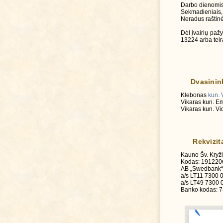
Darbo dienomis n
Sekmadieniais, 
Neradus raštinė
Dėl įvairių paž
13224 arba teira
Dvasinin
Klebonas
kun.
Vikaras kun. E
Vikaras kun.
Rekvizit
Kauno Šv. Kryži
Kodas: 191220
AB „Swedbank“
a/s LT11 7300 0
a/s LT49 7300 0
Banko kodas: 