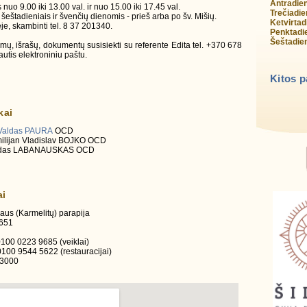
Antradie
uo 9.00 iki 13.00 val. ir nuo 15.00 iki 17.45 val.
Trečiadie
šeštadieniais ir švenčių dienomis - prieš arba po šv. Mišių.
Ketvirtad
je, skambinti tel. 8 37 201340.
Penktadi
Šeštadie
ymų, išrašų, dokumentų susisiekti su referente Edita tel. +370 678
utis elektroniniu paštu.
Kitos 
kai
 Valdas PAURA
OCD
milijan Vladislav BOJKO OCD
 Vidas LABANAUSKAS OCD
ai
aus (Karmelitų) parapija
651
100 0223 9685 (veiklai)
100 9544 5622 (restauracijai)
73000